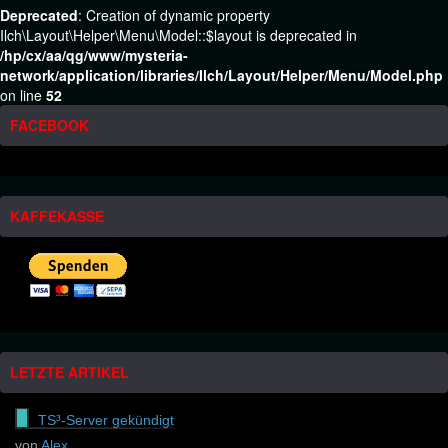
Deprecated
: Creation of dynamic property
Ilch\Layout\Helper\Menu\Model::$layout is deprecated in
/hp/cx/aa/qg/www/mysteria-
network/application/libraries/Ilch/Layout/Helper/Menu/Model.php
on line
52
FACEBOOK
KAFFEKASSE
LETZTE ARTIKEL
TS³-Server gekündigt
von
Alex