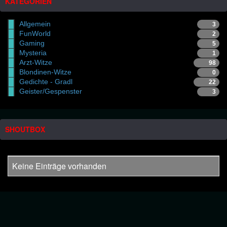
KATEGORIEN
Allgemein
3
FunWorld
2
Gaming
5
Mysteria
1
Arzt-Witze
98
Blondinen-Witze
0
Gedichte - Gradl
22
Geister/Gespenster
3
SHOUTBOX
Keine Einträge vorhanden