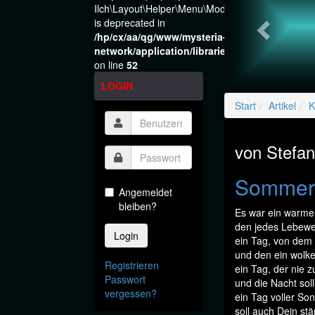
Ilch\Layout\Helper\Menu\Model::$layout
is deprecated in
/hp/cx/aa/qg/www/mysteria-
network/application/libraries/Ilch/Layout/He
on line
52
LOGIN
Start
Artikel
K
von Stefan
Sommer
Angemeldet
bleiben?
Es war ein warme
den jedes Lebew
Login
ein Tag, von dem
und den ein wolken
Registrieren
ein Tag, der nie 
Passwort
und die Nacht soll
vergessen?
ein Tag voller So
soll auch Dein stä