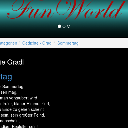
lper/Menu/Model.php
ategorien
Gedichte - Gradl
Sommertag
ie Gradl
tag
r Sommertag,
esen mag,
 man verzaubert wird
freier, blauer Himmel ziert,
zu Ende zu gehen scheint
 sein, sein größter Feind,
nnenschein,
ndiger Begleiter sein!