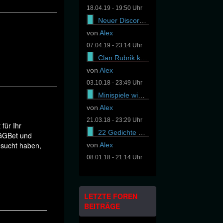
18.04.19 - 19:50 Uhr
Neuer Discord Server online
von
Alex
07.04.19 - 23:14 Uhr
Clan Rubrik komplett gewechselt
von
Alex
03.10.18 - 23:49 Uhr
Minispiele wieder online
von
Alex
21.03.18 - 23:29 Uhr
für Ihr
22 Gedichte von Stefanie Gradl online
 GGBet und
esucht haben,
von
Alex
08.01.18 - 21:14 Uhr
LETZTE FOREN
BEITRÄGE