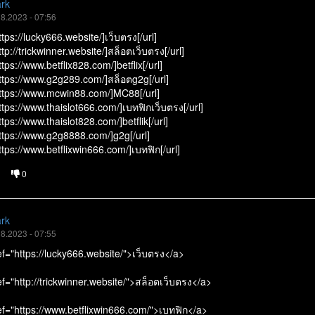
ark
8.2023 - 07:56
ttps://lucky666.website/]เว็บตรง[/url]
/Mysql.php
ttp://trickwinner.website/]สล็อตเว็บตรง[/url]
ttps://www.betflix828.com/]betflix[/url]
https://www.g2g289.com/]สล็อตg2g[/url]
https://www.mcwin88.com/]MC88[/url]
ttps://www.thaislot666.com/]เบทฟิกเว็บตรง[/url]
ttps://www.thaislot828.com/]betflik[/url]
https://www.g2g8888.com/]g2g[/url]
ttps://www.betflixwin666.com/]เบทฟิก[/url]
0
ark
8.2023 - 07:55
f="https://lucky666.website/">เว็บตรง</a>
f="http://trickwinner.website/">สล็อตเว็บตรง</a>
iews/vote.php
ef="https://www.betflixwin666.com/">เบทฟิก</a>