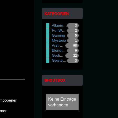
KATEGORIEN
Allgemein
3
FunWorld
2
Gaming
5
Mysteria
1
Arzt-Witze
98
Blondinen-Witze
0
Gedichte - Gradl
22
Geister/Gespenster
3
SHOUTBOX
Keine Einträge
="noopener
vorhanden
ener