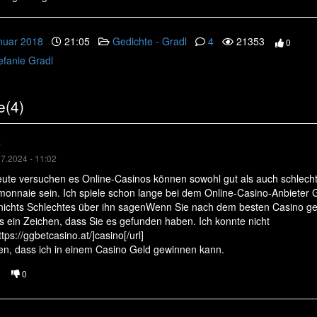
nuar 2018
21:05
Gedichte - Gradl
4
21353
0
efanie Gradl
(4)
y
7.2024 - 11:02
eute versuchen es Online-Casinos können sowohl gut als auch schlecht 
monnaie sein. Ich spiele schon lange bei dem Online-Casino-Anbieter
nichts Schlechtes über ihn sagenWenn Sie nach dem besten Casino g
es ein Zeichen, dass Sie es gefunden haben. Ich konnte nicht
ttps://ggbetcasino.at/]casino[/url]
en, dass ich in einem Casino Geld gewinnen kann.
0