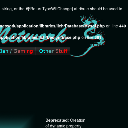
): string, or the #[\ReturnTypeWillChange] attribute should be used to
network/application/libraries/Ilch/Database/Mysql.php
on line
440
pplication/libraries/Ilch/Design/Base.php
on line
381
Next
Deprecated
: Creation
of dynamic property