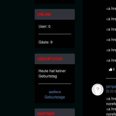
<a hre
ONLINE
<a hr
User: 0
<a hr
<a hr
Gäste: 9
<a hre
GEBURTSTAG
<a hr
0
Heute hat keiner
Geburtstag
jarnp
20.0
weitere
Geburtstage
<a hr
norefe
<a hre
PARTNER
norefe