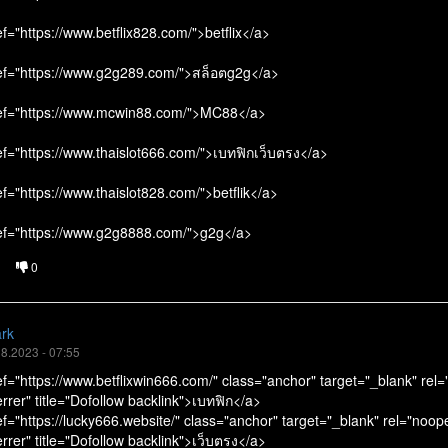
f="https://www.betflix828.com/">betflix</a>
ef="https://www.g2g289.com/">สล็อตg2g</a>
ef="https://www.mcwin88.com/">MC88</a>
ef="https://www.thaislot666.com/">เบทฟิกเว็บตรง</a>
f="https://www.thaislot828.com/">betflik</a>
ef="https://www.g2g8888.com/">g2g</a>
0
ark
8.2023 - 07:55
ef="https://www.betflixwin666.com/" class="anchor" target="_blank" rel
rrer" title="Dofollow backlink">เบทฟิก</a>
f="https://lucky666.website/" class="anchor" target="_blank" rel="noop
rrer" title="Dofollow backlink">เว็บตรง</a>