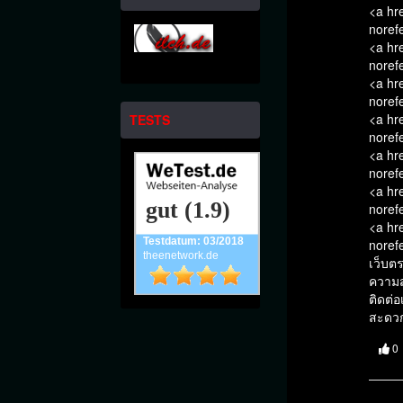
<a hre
norefe
<a hr
norefe
<a hr
norefe
<a hr
TESTS
noref
<a hr
norefe
<a hr
gut (1.9)
norefe
<a hr
Testdatum: 03/2018
norefe
theenetwork.de
เว็บต
ความส
ติดต่อ
สะดวก
0