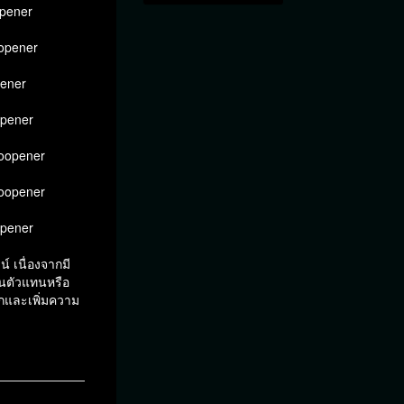
opener
oopener
pener
opener
noopener
noopener
opener
 เนื่องจากมี
นตัวแทนหรือ
ากและเพิ่มความ