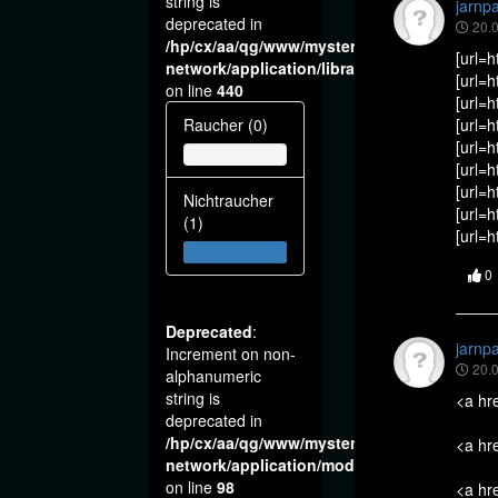
string is
jarnp
deprecated in
20.0
/hp/cx/aa/qg/www/mysteria-
[url=h
network/application/libraries/Ilch/Database
[url=h
on line
440
[url=h
[url=
Raucher (0)
[url=
[url=h
[url=h
Nichtraucher
[url=
(1)
[url=h
0
Deprecated
:
jarnp
Increment on non-
20.0
alphanumeric
string is
<a hre
deprecated in
/hp/cx/aa/qg/www/mysteria-
<a hre
network/application/modules/vote/boxes/v
on line
98
<a hr