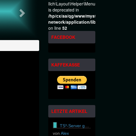
Ilch\Layout\Helper\Menu\Model::$layout
is deprecated in
/hp/cx/aa/qg/www/mysteria-
network/application/libraries/Ilch/Layout
on line
52
FACEBOOK
KAFFEKASSE
LETZTE ARTIKEL
TS³-Server gekündigt
von
Alex