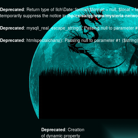
Deprecated
: Return type of Ilch\Date::format($format = null, $local =
temporarily suppress the notice in
/hp/cx/aa/qg/www/mysteria-network
Deprecated
: mysqli_real_escape_string(): Passing null to parameter #2
Deprecated
: htmlspecialchars(): Passing null to parameter #1 ($string)
Previous
Deprecated
: Creation
of dynamic property