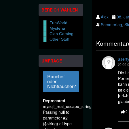
BEREICH WÄHLEN
Alex
08. Ja
FunWorld
Sommertag
,
St
Mysteria
Clan Gaming
Other Stuff
Kommentare
asert
UMFRAGE
09.0
Die L
Raucher
Porte
oder
kann 
Nichtraucher?
ist di
[url=h
Deprecated
:
glaub
mysqli_real_escape_string():
0
Passing null to
parameter #2
($string) of type