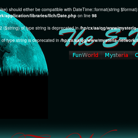
 false) should either be compatible with DateTime::format(string $format
/application/libraries/Ilch/Date.php
on line
98
 ($string) of type string is deprecated in
/hp/cx/aa/qg/www/mysteria-
 of type string is deprecated in
/hp/cx/aa/qg/www/mysteria-network/a